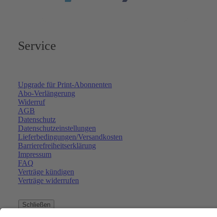
Service
Upgrade für Print-Abonnenten
Abo-Verlängerung
Widerruf
AGB
Datenschutz
Datenschutzeinstellungen
Lieferbedingungen/Versandkosten
Barrierefreiheitserklärung
Impressum
FAQ
Verträge kündigen
Verträge widerrufen
Schließen