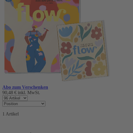
Abo zum Verschenken
90,48 €
inkl. MwSt.
1
Artikel