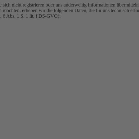
 sich nicht registrieren oder uns anderweitig Informationen übermitte
n möchten, erheben wir die folgenden Daten, die für uns technisch erf
t. 6 Abs. 1 S. 1 lit. f DS-GVO):