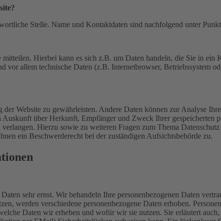
site?
wortliche Stelle. Name und Kontaktdaten sind nachfolgend unter Punkt "
 mitteilen. Hierbei kann es sich z.B. um Daten handeln, die Sie in ei
d vor allem technische Daten (z.B. Internetbrowser, Betriebssystem ode
lung der Website zu gewährleisten. Andere Daten können zur Analyse I
lich Auskunft über Herkunft, Empfänger und Zweck Ihrer gespeicherten
 verlangen. Hierzu sowie zu weiteren Fragen zum Thema Datenschutz k
Ihnen ein Beschwerderecht bei der zuständigen Aufsichtsbehörde zu.
ationen
n Daten sehr ernst. Wir behandeln Ihre personenbezogenen Daten vertra
tzen, werden verschiedene personenbezogene Daten erhoben. Personenbe
welche Daten wir erheben und wofür wir sie nutzen. Sie erläutert auc