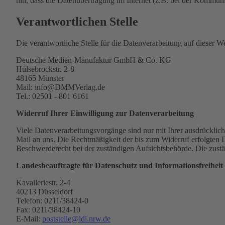
hin, dass die Datenübertragung im Internet (z.B. bei der Kommuni
Verantwortlichen Stelle
Die verantwortliche Stelle für die Datenverarbeitung auf dieser Web
Deutsche Medien-Manufaktur GmbH & Co. KG
Hülsebrockstr. 2-8
48165 Münster
Mail: info@DMMVerlag.de
Tel.: 02501 - 801 6161
Widerruf Ihrer Einwilligung zur Datenverarbeitung
Viele Datenverarbeitungsvorgänge sind nur mit Ihrer ausdrücklich
Mail an uns. Die Rechtmäßigkeit der bis zum Widerruf erfolgten 
Beschwerderecht bei der zuständigen Aufsichtsbehörde. Die zustän
Landesbeauftragte für Datenschutz und Informationsfreihei
Kavalleriestr. 2-4
40213 Düsseldorf
Telefon: 0211/38424-0
Fax: 0211/38424-10
E-Mail:
poststelle@ldi.nrw.de