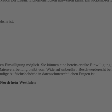
kation per EMail) Sicherheitslücken aufweisen kann. Ein lückenloser S
site ist:
en Einwilligung möglich. Sie können eine bereits erteilte Einwilligung 
Datenverarbeitung bleibt vom Widerruf unberührt. Beschwerderecht bei
dige Aufsichtsbehörde in datenschutzrechtlichen Fragen ist :
t Nordrhein-Westfalen