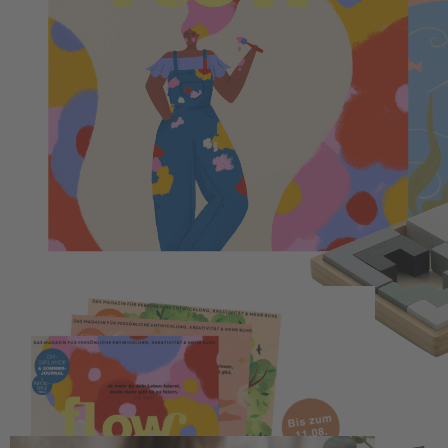
Zum Anfang der Bildergalerie springen
8 Ausgaben + Holzpuzzle
geschenkt
90,48 €
inkl. MwSt.