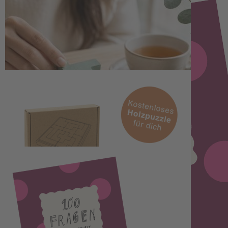
Ausgabe 100 / 2026 01.09.2026
1
Zum Warenkorb hinzufügen
Dein
flow
Geschen
k
:
ein Holzpuzzle
Sichere dir jetzt
8 Ausgaben flow
für nur
68 €
und freue dich zusätzlich
über
ein Holzpuzzle als Geschenk
– passend zum „Jahr des Spielens“.
Bestellst du
bis zum 11.08
., ist
flow Ausgabe #100
deine Startausgabe. Mit
dabei: das besondere
100-Fragen-Büchlein
für inspirierende Gedanken,
kleine Pausen und neue Perspektiven.
Deine Abo-Highlights:
8 Ausgaben flow im Jahr
Holzpuzzle als Geschenk
– nur solange der Vorrat reicht
1x im Jahr dein persönliches flow-Goodie
als
Überraschung
Pünktlicher und kostenfreier Versand
direkt zu dir nach
Hause
Jederzeit zum Ende der Mindestlaufzeit kündbar