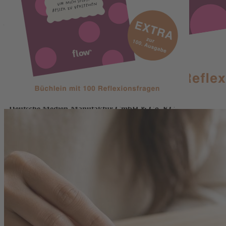
Die Prämie wird nach Zahlungseingang versendet, nur solange der Vorrat reicht. Das
Abonnement umfasst 8 Ausgaben für zzt. 68 € (8,50 € pro Ausgabe). Alle Preise sind
Inlandspreise inkl. MwSt. und Versand.
Foto: KI-generiert mithilfe von ChatGPT, Prompt: DMM / V. Adamus (Foto 2).
Kontakt
Deutsche Medien-Manufaktur GmbH & Co. KG
Hülsebrockstr. 2–8
48165 Münster
Deutschland
Telefon: +49 (0) 2501 801-6161
Montag–Freitag 8:00–20:00 Uhr
Samstag 8:00–13:00 Uhr
>>> Zum Kontaktformular
EU-Online-Plattform zur alternativen Streitbeilegung:
www.ec.europa.eu/consumers/odr