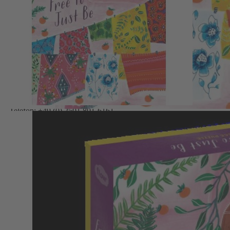
Entdecken Sie auch das Flow-Puzzle
"Dare to dream"
mit 1.000
Teilen.
Kontakt
Deutsche Medien-Manufaktur GmbH & Co. KG
Hülsebrockstr. 2–8
48165 Münster
Deutschland
Telefon: +49 (0) 2501 801-6161
Montag–Freitag 8:00–20:00 Uhr
Samstag 8:00–13:00 Uhr
>>> Zum Kontaktformular
EU-Online-Plattform zur alternativen Streitbeilegung:
www.ec.europa.eu/consumers/odr
Zahlungsmöglichkeiten