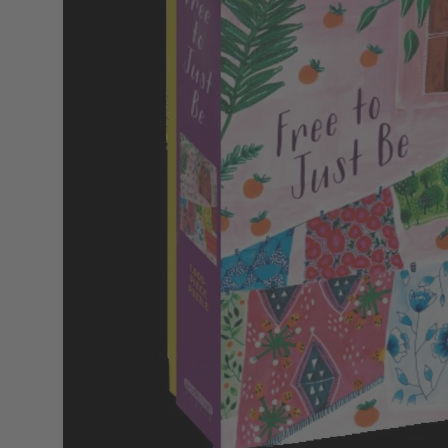
Service
Upgrade für Print-Abonnenten
Abo-Verlängerung
Widerruf
AGB
Datenschutz
Datenschutzeinstellungen