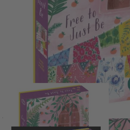
Zum Anfang der Bildergalerie springen
Artikelnr.
100528
Flow Puzzle "Free to just be"
(1.000 Teile)