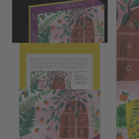
19,95 €
inkl. MwSt.
1
Zum Warenkorb hinzufügen
Zur Wunschliste hinzufügen
Sofort lieferbar
Flow-Puzzle mit 1.000 Teilen
Beschreibung
FREE TO JUST BE
Finde einen Moment der Entspannung mit diesem schönen 1.000-
teiligen Puzzle von Flow. In diesem frischen und lebendigen
Gemälde erinnert die niederländisch-ägyptische Künstlerin Roeqiya
Fris an die Kairoer Straßen ihrer Kindheit, wo man die Frauen beim
Wäscheaufhängen fast singen hören kann. Die gemusterten Stoffe
und rosafarbenen Stuckwände berühren uns und laden uns ein,
Stück für Stück die Brise und die Sonne zu spüren, sich an den
Farbspritzern zu erfreuen und eine Stadt zu besuchen, in der es von
Leben und Erinnerungen wimmelt.
DAS IST DRIN
- Puzzle mit 1.000 Teilen
- Exklusive Illustration von Roeqiya Fris
- Mini-Poster (15 cm x 24 cm) als Vorlage oder zum Einrahmen
- Fertige Puzzlegröße: 48 cm x 67 cm