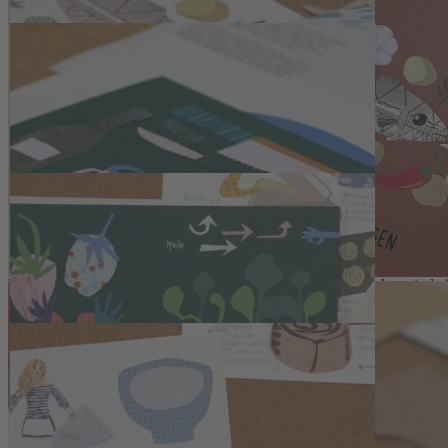
Workshop teilnehmen und wann immer du möchtest diese neue Technik
Rezepte, Goodies und Achtsamkeitsübungen für ein paar kreative Stun
Beschreibung
DAS ERWARTET DICH:
Unter Anleitung der Hamburger Illustratorin Annette Herzel wollen 
SO LÄUFT EIN KREATIVZEIT ONLINE-WORKSHOP AB:
Unsere Workshops dauern etwa 2 Stunden und können jederzeit unter
Materialpaket von uns per Post. Zu Beginn des Workshops geben dir uns
Unser Tipp: Buch doch einen der Workshops gemeinsam mit deinen Fre
auf der Workshop-Website nach der Buchung.
DEIN MATERIALPAKET:
Vorab bekommst du ein Materialpaket per Post, darin enthalten sind ei
DU HAST NOCH WEITERE FRAGEN?
Die meistgestellten Fragen zu unseren Workshops findest du
hier
.
Kontakt
Deutsche Medien-Manufaktur GmbH & Co. KG