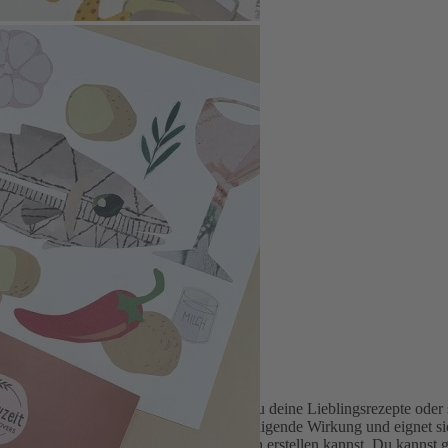
 auf Lager? In diesem Workshop lernst du deine Lieblingsrezepte oder s
t sich gut an in den Händen, hat eine beruhigende Wirkung und eignet s
s Book for Paper Lovers schöne Collagen erstellen kannst. Du kannst 