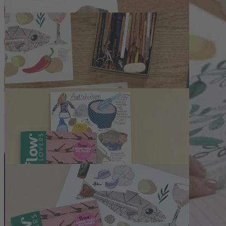
Hülsebrockstr. 2–8
48165 Münster
Deutschland
Telefon: +49 (0) 2501 801-6161
Montag–Freitag 8:00–20:00 Uhr
Samstag 8:00–13:00 Uhr
>>> Zum Kontaktformular
EU-Online-Plattform zur alternativen Streitbeilegung:
www.ec.europa.eu/consumers/odr
Zahlungsmöglichkeiten