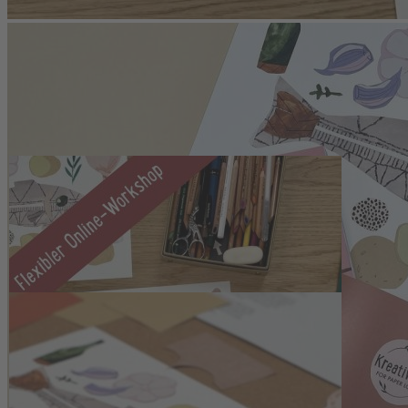
Zum Anfang der Bildergalerie springen
Artikelnr.
130544
Online-Workshop BFPL Food
Video On Demand
59,00 €
inkl. MwSt.
1
Zum Warenkorb hinzufügen
Zur Wunschliste hinzufügen
Sofort lieferbar
Du kochst oder backst gerne und hast eine Reihe von tollen Gerichten
Flow finden: Mit Papier zu arbeiten macht einfach glücklich. Es fühl
Online-Workshop zeigen wir dir, wir du aus den bunten Seiten unsere