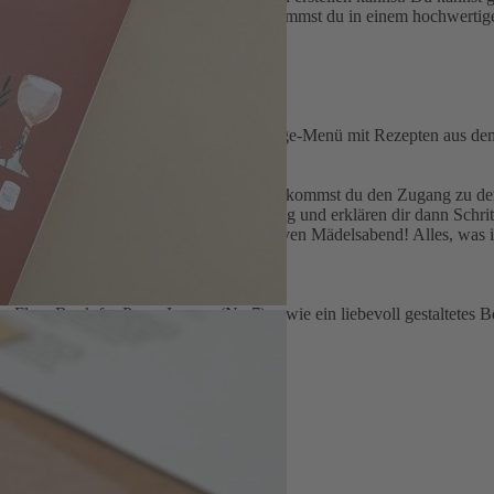
 erlernen. Alles, was du brauchst, bekommst du in einem hochwertige
den nur für dich.
wir Schritt für Schritt ein köstliches 3-Gänge-Menü mit Rezepten aus
brochen werden. Nach der Bestellung bekommst du den Zugang zu der P
ere Expertinnen eine kleine Einführung und erklären dir dann Schritt f
undinnen und macht euch einen kreativen Mädelsabend! Alles, was ihr
n Flow Book for Paper Lovers (Nr. 7) sowie ein liebevoll gestaltetes B